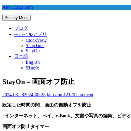
Skip
Amo, Ergo Sum
to
content
Primary Menu
ブログ
モバイルアプリ
ClockView
SnapTime
StayOn
日本語
English
한국어
StayOn – 画面オフ防止
2024-08-28
2024-08-28
kimscom1212
0 comment
設定した時間の間、画面の自動オフを防止
“インターネット、ペイ、e-Book、文書や写真の編集、ビデ
画面オフ防止タイマー