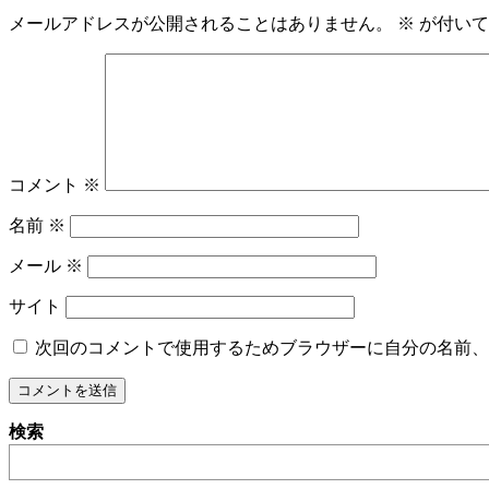
ビ
メールアドレスが公開されることはありません。
※
が付いて
ゲ
ー
シ
ョ
コメント
※
ン
名前
※
メール
※
サイト
次回のコメントで使用するためブラウザーに自分の名前、
検索