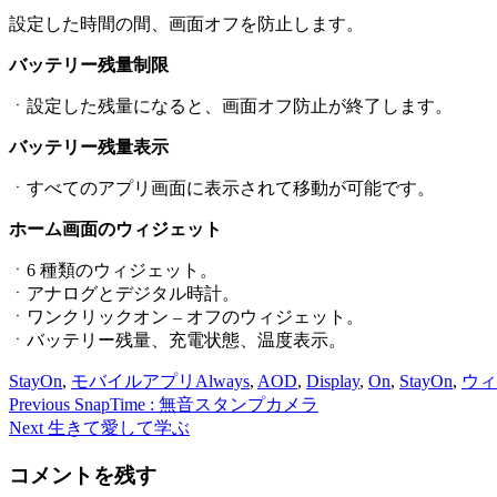
設定した時間の間、画面オフを防止します。
バッテリー残量制限
ㆍ設定した残量になると、画面オフ防止が終了します。
バッテリー残量表示
ㆍすべてのアプリ画面に表示されて移動が可能です。
ホーム画面のウィジェット
ㆍ6 種類のウィジェット。
ㆍアナログとデジタル時計。
ㆍワンクリックオン – オフのウィジェット。
ㆍバッテリー残量、充電状態、温度表示。
StayOn
,
モバイルアプリ
Always
,
AOD
,
Display
,
On
,
StayOn
,
ウィ
Previous
Previous
SnapTime : 無音スタンプカメラ
投
post:
Next
Next
生きて愛して学ぶ
稿
post:
コメントを残す
ナ