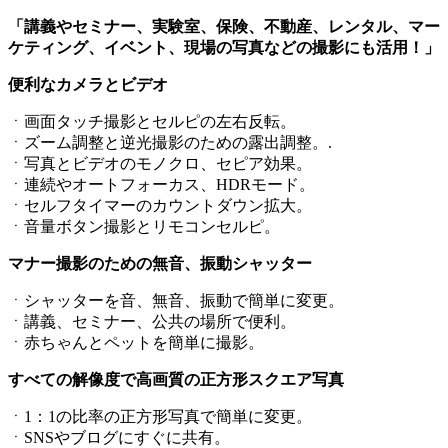
「講義やセミナー、実験室、保険、不動産、レンタル、マー
ケティング、イベント、現場の写真などの撮影にも活用！」
便利なカメラとビデオ
ㆍ画面タッチ撮影とセルピの左右反転。
ㆍズーム調整と逆光撮影のための露出調整。.
ㆍ写真とビデオのモノクロ、セピア効果。
ㆍ連続やオートフォーカス、HDRモード。
ㆍセルフタイマーのカウントダウン拡大。
ㆍ音量ボタン撮影とリモコンセルピ。
マナー撮影のための無音、振動シャッター
ㆍシャッターを音、無音、振動で簡単に変更。
ㆍ講義、セミナー、公共の場所で便利。
ㆍ赤ちゃんとペットを簡単に撮影。
すべての解像度で高画質の正方形スクエア写真
ㆍ1：1の比率の正方形写真で簡単に変更。
ㆍSNSやブログにすぐに共有。