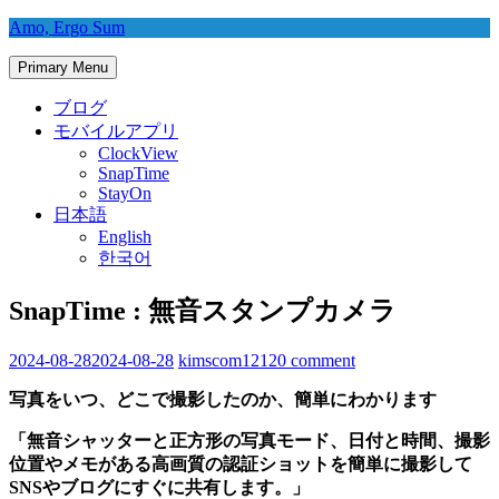
Skip
Amo, Ergo Sum
to
content
Primary Menu
ブログ
モバイルアプリ
ClockView
SnapTime
StayOn
日本語
English
한국어
SnapTime : 無音スタンプカメラ
2024-08-28
2024-08-28
kimscom1212
0 comment
写真をいつ、どこで撮影したのか、簡単にわかります
「無音シャッターと正方形の写真モード、日付と時間、撮影
位置やメモがある高画質の認証ショットを簡単に撮影して
SNSやブログにすぐに共有します。」