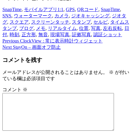
SnapTime
,
モバイルアプリ
1:1
,
GPS
,
QRコード
,
SnapTime
,
SNS
,
ウォーターマーク
,
カメラ
,
ジオキャッシング
,
ジオタ
グ
,
スクエア
,
スクリーンタッチ
,
スタンプ
,
セルピ
,
タイムス
タンプ
,
ブログ
,
メモ
,
リアルタイム
,
位置
,
写真
,
左右反転
,
日
付
,
時刻
,
正方形
,
無音
,
現場写真
,
証拠写真
,
認証ショット
Previous
Previous
ClockView : 常に表示時計ウィジェット
投
post:
Next
Next
StayOn – 画面オフ防止
稿
post:
コメントを残す
ナ
ビ
メールアドレスが公開されることはありません。
※
が付い
ている欄は必須項目です
ゲ
ー
コメント
※
シ
ョ
ン