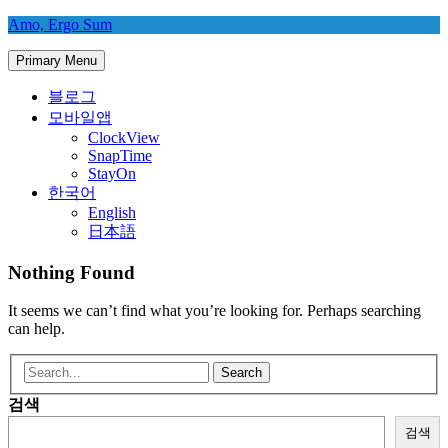
Skip
Amo, Ergo Sum
to
content
Primary Menu
블로그
모바일앱
ClockView
SnapTime
StayOn
한국어
English
日本語
Nothing Found
It seems we can’t find what you’re looking for. Perhaps searching
can help.
Search
for:
검색
검색